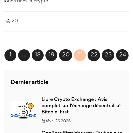
fonds dans la crypto.
20
1
…
18
19
20
21
22
23
24
Dernier article
Libre Crypto Exchange : Avis
complet sur l'échange décentralisé
Bitcoin-first
févr., 26 2026