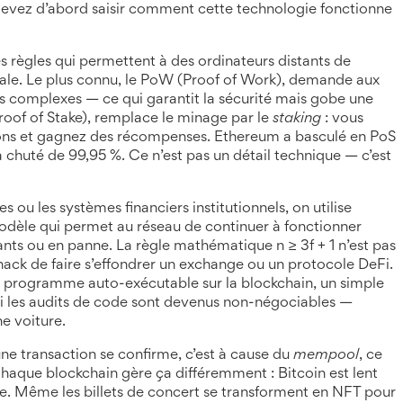
devez d’abord saisir comment cette technologie fonctionne
s règles qui permettent à des ordinateurs distants de
ale
. Le plus connu, le
PoW
(Proof of Work)
, demande aux
complexes — ce qui garantit la sécurité mais gobe une
roof of Stake)
, remplace le minage par le
staking
: vous
ctions et gagnez des récompenses. Ethereum a basculé en PoS
chuté de 99,95 %. Ce n’est pas un détail technique — c’est
s ou les systèmes financiers institutionnels, on utilise
dèle qui permet au réseau de continuer à fonctionner
ants ou en panne
. La règle mathématique n ≥ 3f + 1 n’est pas
hack de faire s’effondrer un exchange ou un protocole DeFi.
 programme auto-exécutable sur la blockchain
, un simple
oi les audits de code sont devenus non-négociables —
e voiture.
ne transaction se confirme, c’est à cause du
mempool
, ce
Chaque blockchain gère ça différemment : Bitcoin est lent
ble. Même les billets de concert se transforment en NFT pour