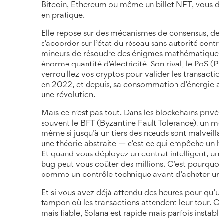
Bitcoin, Ethereum ou même un billet NFT, vous 
en pratique.
Elle repose sur des mécanismes de
consensus
,
de
s’accorder sur l’état du réseau sans autorité centr
mineurs de résoudre des énigmes mathématiques 
énorme quantité d’électricité. Son rival, le
PoS
(P
verrouillez vos cryptos pour valider les transa
en 2022, et depuis, sa consommation d’énergie a 
une révolution.
Mais ce n’est pas tout. Dans les blockchains privée
souvent le
BFT
(Byzantine Fault Tolerance)
,
un mo
même si jusqu’à un tiers des nœuds sont malveill
une théorie abstraite — c’est ce qui empêche un 
Et quand vous déployez un
contrat intelligent
,
un
bug peut vous coûter des millions. C’est pourqu
comme un contrôle technique avant d’acheter un
Et si vous avez déjà attendu des heures pour qu’u
tampon où les transactions attendent leur tour. 
mais fiable, Solana est rapide mais parfois insta