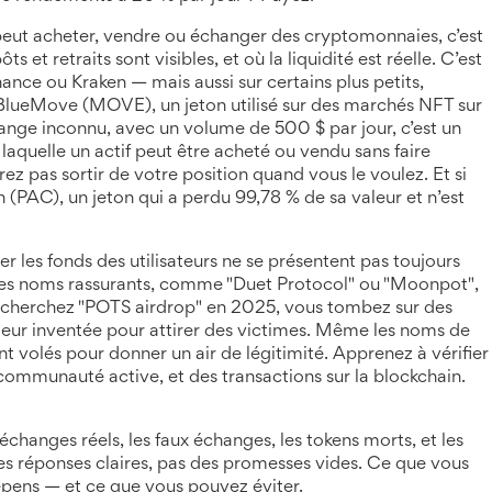
peut acheter, vendre ou échanger des cryptomonnaies
, c’est
s et retraits sont visibles, et où la liquidité est réelle. C’est
nce ou Kraken — mais aussi sur certains plus petits,
BlueMove (MOVE)
,
un jeton utilisé sur des marchés NFT sur
échange inconnu, avec un volume de 500 $ par jour, c’est un
c laquelle un actif peut être acheté ou vendu sans faire
urrez pas sortir de votre position quand vous le voulez. Et si
 (PAC)
,
un jeton qui a perdu 99,78 % de sa valeur et n’est
r les fonds des utilisateurs
ne se présentent pas toujours
 des noms rassurants, comme "Duet Protocol" ou "Moonpot",
us cherchez "POTS airdrop" en 2025, vous tombez sur des
umeur inventée pour attirer des victimes. Même les noms de
olés pour donner un air de légitimité. Apprenez à vérifier
 communauté active, et des transactions sur la blockchain.
échanges réels, les faux échanges, les tokens morts, et les
 Des réponses claires, pas des promesses vides. Ce que vous
 dépens — et ce que vous pouvez éviter.