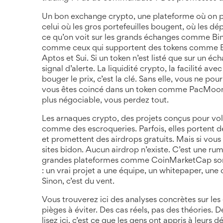
Un bon
exchange crypto
,
une plateforme où on 
celui où les gros portefeuilles bougent, où les dépôt
ce qu’on voit sur les grands échanges comme Bina
comme ceux qui supportent des tokens comme
Aptos et Sui
. Si un token n’est listé que sur un 
signal d’alerte. La
liquidité crypto
,
la facilité ave
bouger le prix
, c’est la clé. Sans elle, vous ne po
vous êtes coincé dans un token comme
PacMoon
plus négociable
, vous perdez tout.
Les
arnaques crypto
,
des projets conçus pour vole
comme des escroqueries. Parfois, elles portent
et promettent des airdrops gratuits. Mais si vo
sites bidon. Aucun airdrop n’existe. C’est une r
grandes plateformes comme CoinMarketCap sont v
: un vrai projet a une équipe, un whitepaper, une
Sinon, c’est du vent.
Vous trouverez ici des analyses concrètes sur les 
pièges à éviter. Des cas réels, pas des théories.
lisez ici, c’est ce que les gens ont appris à leurs