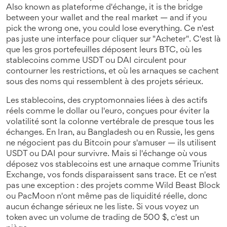
Also known as
plateforme d'échange
, it is the bridge
between your wallet and the real market — and if you
pick the wrong one, you could lose everything.
Ce n'est
pas juste une interface pour cliquer sur "Acheter". C'est là
que les gros portefeuilles déposent leurs BTC, où les
stablecoins comme USDT ou DAI circulent pour
contourner les restrictions, et où les arnaques se cachent
sous des noms qui ressemblent à des projets sérieux.
Les
stablecoins
,
des cryptomonnaies liées à des actifs
réels comme le dollar ou l'euro, conçues pour éviter la
volatilité
sont la colonne vertébrale de presque tous les
échanges. En Iran, au Bangladesh ou en Russie, les gens
ne négocient pas du Bitcoin pour s'amuser — ils utilisent
USDT ou DAI pour survivre. Mais si l'échange où vous
déposez vos stablecoins est une arnaque comme Triunits
Exchange, vos fonds disparaissent sans trace. Et ce n'est
pas une exception : des projets comme Wild Beast Block
ou PacMoon n'ont même pas de liquidité réelle, donc
aucun échange sérieux ne les liste. Si vous voyez un
token avec un volume de trading de 500 $, c'est un