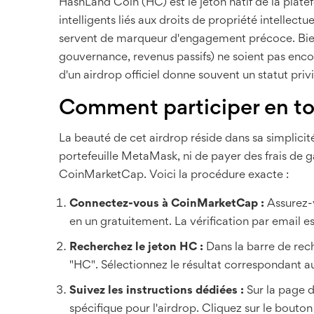
HashLand Coin (HC)
est
le jeton natif de la plat
intelligents liés aux droits de propriété intellec
servent de marqueur d'engagement précoce. Bien q
gouvernance, revenus passifs) ne soient pas enco
d'un airdrop officiel donne souvent un statut priv
Comment participer en to
La beauté de cet airdrop réside dans sa simplici
portefeuille MetaMask, ni de payer des frais de ga
CoinMarketCap. Voici la procédure exacte :
Connectez-vous à CoinMarketCap :
Assurez-v
en un gratuitement. La vérification par email es
Recherchez le jeton HC :
Dans la barre de rec
"HC". Sélectionnez le résultat correspondant au 
Suivez les instructions dédiées :
Sur la page d
spécifique pour l'airdrop. Cliquez sur le bouton