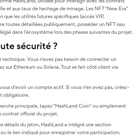
eforme HashLand, utilisée pour interagir avec les contrats
tuelle et aux taux de hachage de minage
.
Les NFT "New Era"
ue les utilités futures spécifiques (accès VIP,
re toutes détaillées publiquement, posséder un NFT issu
ilégié dans l'écosystème lors des phases suivantes du projet.
ute sécurité ?
té technique. Vous n'avez pas besoin de connecter un
z sur Ethereum ou Solana. Tout se fait côté client via
ous d'avoir un compte actif. Si vous n'en avez pas, créez-
t obligatoire.
herche principale, tapez "HashLand Coin" ou simplement
contrat officiel du projet.
e détails du jeton, HashLand a intégré une section
 ou le lien indiqué pour enregistrer votre participation.