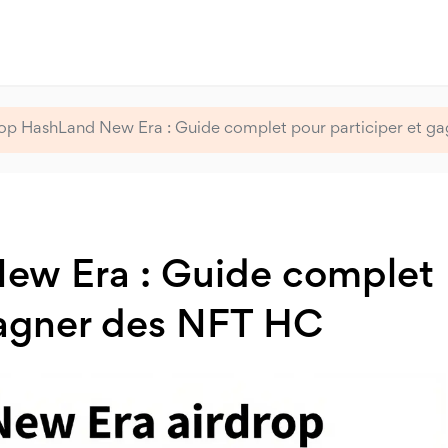
op HashLand New Era : Guide complet pour participer et g
ew Era : Guide complet
gagner des NFT HC