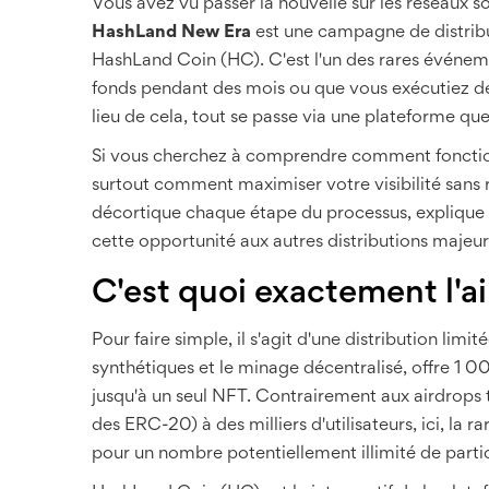
Vous avez vu passer la nouvelle sur les réseaux so
HashLand New Era
est
une campagne de distribut
HashLand Coin (HC)
.
C'est l'un des rares événe
fonds pendant des mois ou que vous exécutiez d
lieu de cela, tout se passe via une plateforme 
Si vous cherchez à comprendre comment fonction
surtout comment maximiser votre visibilité sans r
décortique chaque étape du processus, explique 
cette opportunité aux autres distributions majeu
C'est quoi exactement l'
Pour faire simple, il s'agit d'une distribution limit
synthétiques et le minage décentralisé, offre 1
jusqu'à un seul NFT. Contrairement aux airdrops t
des ERC-20) à des milliers d'utilisateurs, ici, la
pour un nombre potentiellement illimité de parti