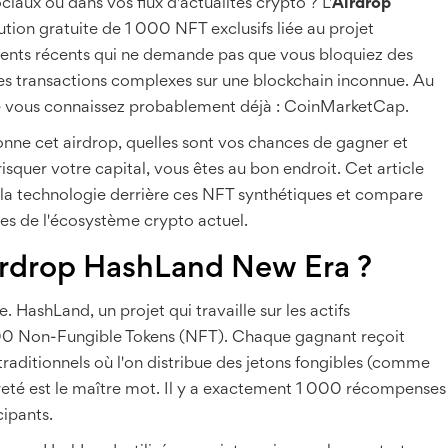
ciaux ou dans vos flux d'actualités crypto ? L'
Airdrop
ion gratuite de 1 000 NFT exclusifs liée au projet
ments récents qui ne demande pas que vous bloquiez des
es transactions complexes sur une blockchain inconnue. Au
que vous connaissez probablement déjà : CoinMarketCap.
ne cet airdrop, quelles sont vos chances de gagner et
isquer votre capital, vous êtes au bon endroit. Cet article
la technologie derrière ces NFT synthétiques et compare
res de l'écosystème crypto actuel.
airdrop HashLand New Era ?
ée. HashLand, un projet qui travaille sur les actifs
 000 Non-Fungible Tokens (NFT). Chaque gagnant reçoit
raditionnels où l'on distribue des jetons fongibles (comme
 rareté est le maître mot. Il y a exactement 1 000 récompenses
cipants.