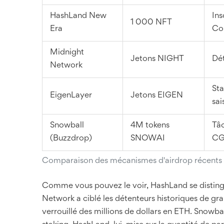
HashLand New
Ins
1 000 NFT
Era
Co
Midnight
Jetons NIGHT
Dét
Network
Sta
EigenLayer
Jetons EIGEN
sai
Snowball
4M tokens
Tâc
(Buzzdrop)
SNOWAI
CG
Comparaison des mécanismes d'airdrop récents
Comme vous pouvez le voir, HashLand se distingu
Network a ciblé les détenteurs historiques de g
verrouillé des millions de dollars en ETH. Snowba