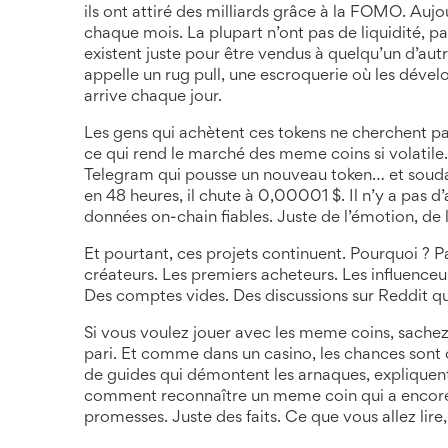
ils ont attiré des milliards grâce à la FOMO. Au
chaque mois. La plupart n’ont pas de liquidité, 
existent juste pour être vendus à quelqu’un d’autr
appelle un
rug pull
,
une escroquerie où les dévelop
arrive chaque jour.
Les gens qui achètent ces tokens ne cherchent pas 
ce qui rend le marché des meme coins si volatile
Telegram qui pousse un nouveau token… et soudain
en 48 heures, il chute à 0,00001 $. Il n’y a pas
données on-chain fiables. Juste de l’émotion, de l
Et pourtant, ces projets continuent. Pourquoi ? 
créateurs. Les premiers acheteurs. Les influenceur
Des comptes vides. Des discussions sur Reddit qui 
Si vous voulez jouer avec les meme coins, sachez 
pari. Et comme dans un casino, les chances sont c
de guides qui démontent les arnaques, expliquent
comment reconnaître un meme coin qui a encore u
promesses. Juste des faits. Ce que vous allez lire