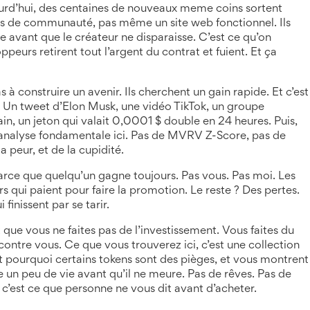
jourd’hui, des centaines de nouveaux meme coins sortent
pas de communauté, pas même un site web fonctionnel. Ils
e avant que le créateur ne disparaisse. C’est ce qu’on
peurs retirent tout l’argent du contrat et fuient
. Et ça
à construire un avenir. Ils cherchent un gain rapide. Et c’est
. Un tweet d’Elon Musk, une vidéo TikTok, un groupe
, un jeton qui valait 0,0001 $ double en 24 heures. Puis,
 d’analyse fondamentale ici. Pas de MVRV Z-Score, pas de
a peur, et de la cupidité.
Parce que quelqu’un gagne toujours. Pas vous. Pas moi. Les
s qui paient pour faire la promotion. Le reste ? Des pertes.
finissent par se tarir.
que vous ne faites pas de l’investissement. Vous faites du
ontre vous. Ce que vous trouverez ici, c’est une collection
 pourquoi certains tokens sont des pièges, et vous montrent
n peu de vie avant qu’il ne meure. Pas de rêves. Pas de
, c’est ce que personne ne vous dit avant d’acheter.