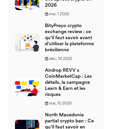
2026
mai, 1 2026
BityPreço crypto
exchange review : ce
qu'il faut savoir avant
d'utiliser la plateforme
brésilienne
déc., 14 2025
Airdrop REVV x
CoinMarketCap : Les
détails, la campagne
Learn & Earn et les
risques
mai, 10 2026
North Macedonia
partial crypto ban : Ce
qu'il faut savoir en