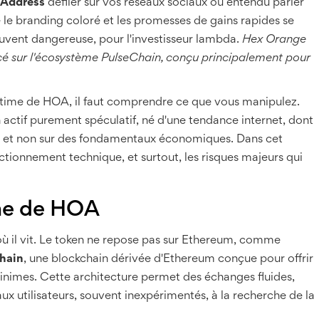
 Address
défiler sur vos réseaux sociaux ou entendu parler
e le branding coloré et les promesses de gains rapides se
uvent dangereuse, pour l'investisseur lambda.
Hex Orange
é sur l'écosystème PulseChain, conçu principalement pour
time de HOA, il faut comprendre ce que vous manipulez.
 actif purement spéculatif, né d'une tendance internet, dont
ive et non sur des fondamentaux économiques. Dans cet
nctionnement technique, et surtout, les risques majeurs qui
ème de HOA
ù il vit. Le token ne repose pas sur Ethereum, comme
hain
, une blockchain dérivée d'Ethereum conçue pour offrir
minimes.
Cette architecture permet des échanges fluides,
ux utilisateurs, souvent inexpérimentés, à la recherche de la