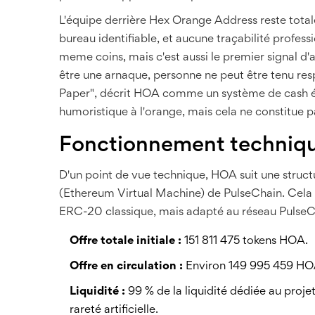
L'équipe derrière Hex Orange Address reste total
bureau identifiable, et aucune traçabilité profes
meme coins, mais c'est aussi le premier signal d'a
être une arnaque, personne ne peut être tenu res
Paper", décrit HOA comme un système de cash él
humoristique à l'orange, mais cela ne constitue
Fonctionnement technique 
D'un point de vue technique, HOA suit une stru
(Ethereum Virtual Machine) de PulseChain. Cela 
ERC-20 classique, mais adapté au réseau PulseChain
Offre totale initiale :
151 811 475 tokens HOA.
Offre en circulation :
Environ 149 995 459 HOA 
Liquidité :
99 % de la liquidité dédiée au projet
rareté artificielle.