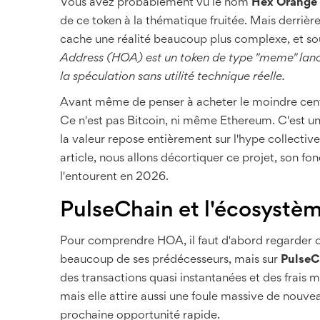
Vous avez probablement vu le nom
Hex Orange
de ce token à la thématique fruitée. Mais derrièr
cache une réalité beaucoup plus complexe, et so
Address (HOA) est un token de type "meme" lanc
la spéculation sans utilité technique réelle.
Avant même de penser à acheter le moindre cen
Ce n'est pas Bitcoin, ni même Ethereum. C'est un
la valeur repose entièrement sur l'hype collect
article, nous allons décortiquer ce projet, son fo
l'entourent en 2026.
PulseChain et l'écosyst
Pour comprendre HOA, il faut d'abord regarder o
beaucoup de ses prédécesseurs, mais sur
PulseC
des transactions quasi instantanées et des frais 
mais elle attire aussi une foule massive de nouvea
prochaine opportunité rapide.