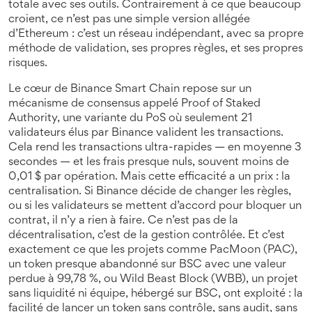
totale avec ses outils.
Contrairement à ce que beaucoup
croient, ce n’est pas une simple version allégée
d’Ethereum : c’est un réseau indépendant, avec sa propre
méthode de validation, ses propres règles, et ses propres
risques.
Le cœur de Binance Smart Chain repose sur un
mécanisme de consensus appelé
Proof of Staked
Authority
,
une variante du PoS où seulement 21
validateurs élus par Binance valident les transactions
.
Cela rend les transactions ultra-rapides — en moyenne 3
secondes — et les frais presque nuls, souvent moins de
0,01 $ par opération. Mais cette efficacité a un prix : la
centralisation. Si Binance décide de changer les règles,
ou si les validateurs se mettent d’accord pour bloquer un
contrat, il n’y a rien à faire. Ce n’est pas de la
décentralisation, c’est de la gestion contrôlée. Et c’est
exactement ce que les projets comme
PacMoon (PAC)
,
un token presque abandonné sur BSC avec une valeur
perdue à 99,78 %
, ou
Wild Beast Block (WBB)
,
un projet
sans liquidité ni équipe, hébergé sur BSC
, ont exploité : la
facilité de lancer un token sans contrôle, sans audit, sans