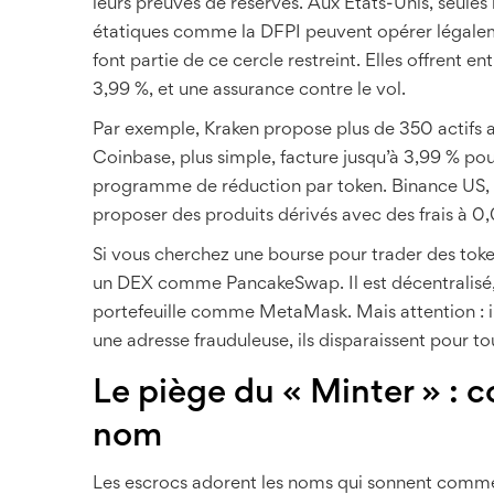
leurs preuves de réserves. Aux États-Unis, seules 
étatiques comme la DFPI peuvent opérer légale
font partie de ce cercle restreint. Elles offrent 
3,99 %, et une assurance contre le vol.
Par exemple, Kraken propose plus de 350 actifs ave
Coinbase, plus simple, facture jusqu’à 3,99 % pour
programme de réduction par token. Binance US, ma
proposer des produits dérivés avec des frais à 0
Si vous cherchez une bourse pour trader des toke
un DEX comme PancakeSwap. Il est décentralisé, 
portefeuille comme MetaMask. Mais attention : il
une adresse frauduleuse, ils disparaissent pour to
Le piège du « Minter » : 
nom
Les escrocs adorent les noms qui sonnent comme d