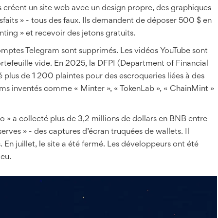
Ils créent un site web avec un design propre, des graphiques
isfaits » - tous des faux. Ils demandent de déposer 500 $ en
ing » et recevoir des jetons gratuits.
es comptes Telegram sont supprimés. Les vidéos YouTube sont
ortefeuille vide. En 2025, la DFPI (Department of Financial
é plus de 1 200 plaintes pour des escroqueries liées à des
ms inventés comme « Minter », « TokenLab », « ChainMint »
 » a collecté plus de 3,2 millions de dollars en BNB entre
serves » - des captures d’écran truquées de wallets. Il
 juillet, le site a été fermé. Les développeurs ont été
ieu.