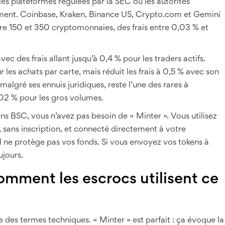
les plateformes régulées par la SEC ou les autorités
ment. Coinbase, Kraken, Binance US, Crypto.com et Gemini
entre 150 et 350 cryptomonnaies, des frais entre 0,03 % et
c des frais allant jusqu’à 0,4 % pour les traders actifs.
 les achats par carte, mais réduit les frais à 0,5 % avec son
lgré ses ennuis juridiques, reste l’une des rares à
,02 % pour les gros volumes.
ns BSC, vous n’avez pas besoin de « Minter ». Vous utilisez
sans inscription, et connecté directement à votre
 ne protège pas vos fonds. Si vous envoyez vos tokens à
ujours.
comment les escrocs utilisent ce
es termes techniques. « Minter » est parfait : ça évoque la