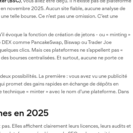
ter (BSC)
, vous allez être déçu. Il n’existe pas de plateforme
 en novembre 2025. Aucun site fiable, aucune analyse de
ne telle bourse. Ce n’est pas une omission. C’est une
il évoque la fonction de création de jetons - ou « minting »
 de DEX comme PancakeSwap, Biswap ou Trader Joe
uelques clics. Mais ces plateformes ne s’appellent pas «
e des bourses centralisées. Et surtout, aucune ne porte ce
deux possibilités. La première : vous avez vu une publicité
qui promet des gains rapides en échange de dépôts en
e technique « minter » avec le nom d’une plateforme. Dans
imes en 2025
as. Elles affichent clairement leurs licences, leurs audits et