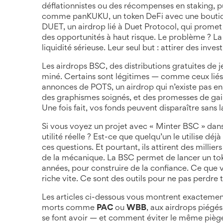
déflationnistes ou des récompenses en staking
, 
comme
panKUKU
,
un token DeFi avec une boutiq
DUET
,
un airdrop lié à Duet Protocol, qui prome
des opportunités à haut risque. Le problème ? La pl
liquidité sérieuse. Leur seul but : attirer des inves
Les
airdrops BSC
,
des distributions gratuites de j
miné. Certains sont légitimes — comme ceux liés 
annonces de
POTS
,
un airdrop qui n’existe pas e
des graphismes soignés, et des promesses de gain
Une fois fait, vos fonds peuvent disparaître sans l
Si vous voyez un projet avec « Minter BSC » dans
utilité réelle ? Est-ce que quelqu’un le utilise d
ces questions. Et pourtant, ils attirent des millie
de la mécanique. La BSC permet de lancer un toke
années, pour construire de la confiance. Ce que v
riche vite. Ce sont des outils pour ne pas perdre
Les articles ci-dessous vous montrent exactement 
morts comme
PAC
ou
WBB
, aux airdrops pié
se font avoir — et comment éviter le même piège.