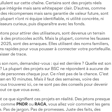
pullulent sur cette chaîne. Certains sont des projets réels
ue intégrée mais sans whitepaper clair
. D'autres, comme
t des récompenses mais sans garantie de valeur future
, sont
upart n’ont ni équipe identifiable, ni utilité concrète, ni
tisseurs curieux, puis disparaître avec les fonds.
etons pour attirer des utilisateurs
, sont devenus un terrain
à des protocoles actifs. Mais la plupart, comme les fausses
n 2025
, sont des arnaques. Elles utilisent des noms familiers,
s rapides pour vous pousser à connecter votre portefeuille.
aisser de trace.
 son nom, demandez-vous : qui est derrière ? Quelle est son
éjà ? La plupart des projets sur BSC ne répondent à aucune de
rs de personnes chaque jour. Ce n’est pas de la chance. C’est
n en 10 minutes. Mais il faut des semaines, voire des
ous trouverez ici, ce ne sont pas des conseils pour devenir
 tout ce que vous avez.
ce que signifient ces projets en réalité. Des jetons presque
gés comme
PNDR
ou
RACA
, vous allez voir comment les gens
 Pas de jargon. Pas de promesses. Juste des faits, des