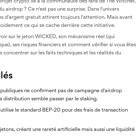
 projet crypto lié à la communauté des fans de
The Witcher
,
u airdrop ? Ce n'est pas une surprise. Dans l'univers
d'argent gratuit attirent toujours l'attention. Mais avant
roidement ce qui se cache derrière cette initiative.
ir sur le jeton WICKED, son mécanisme réel (qui
que), ses risques financiers et comment vérifier si vous êtes
us concentrer sur les faits techniques et les réalités du
lés
 publiques ne confirment pas de campagne d'airdrop
a distribution semble passer par le staking.
utilise le standard BEP-20 pour des frais de transaction
jetons, créant une rareté artificielle mais aussi une liquidité