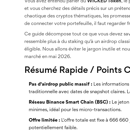
Vous avez entendu parler du
WICKED Token
, le
et vous cherchez des détails précis sur un prétend
chaotique des cryptos thématiques, les promesses 
de connecter votre portefeuille, il faut regarder f
Ce guide décompose tout ce que vous devez savo
ressemble plus à du staking qu'à un airdrop classi
éligible. Nous allons éviter le jargon inutile et no
marché en mai 2026.
Résumé Rapide / Points C
Pas d'airdrop public massif :
Les informations
traditionnelle avec dates de snapshot claires. L
Réseau Binance Smart Chain (BSC) :
Le jeton 
minimes, idéal pour les micro-transactions.
Offre limitée :
L'offre totale est fixe à 666 660 
potentiellement faible.