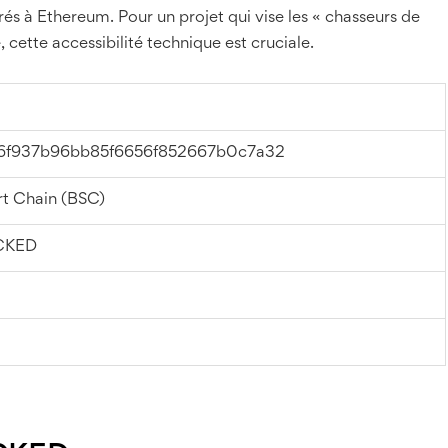
és à Ethereum. Pour un projet qui vise les « chasseurs de
cette accessibilité technique est cruciale.
96f937b96bb85f6656f852667b0c7a32
t Chain (BSC)
CKED