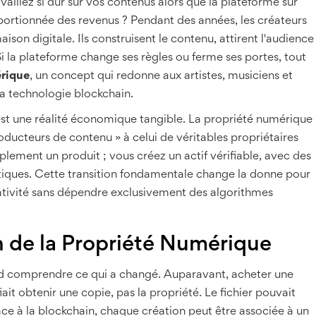
llez si dur sur vos contenus alors que la plateforme sur
oportionnée des revenus ? Pendant des années, les créateurs
son digitale. Ils construisent le contenu, attirent l'audience
 Si la plateforme change ses règles ou ferme ses portes, tout
rique
, un concept qui redonne aux artistes, musiciens et
 la technologie blockchain.
est une réalité économique tangible. La propriété numérique
ducteurs de contenu » à celui de véritables propriétaires
lement un produit ; vous créez un actif vérifiable, avec des
atiques. Cette transition fondamentale change la donne pour
tivité sans dépendre exclusivement des algorithmes
 de la Propriété Numérique
bord comprendre ce qui a changé. Auparavant, acheter une
it obtenir une copie, pas la propriété. Le fichier pouvait
ce à la blockchain, chaque création peut être associée à un