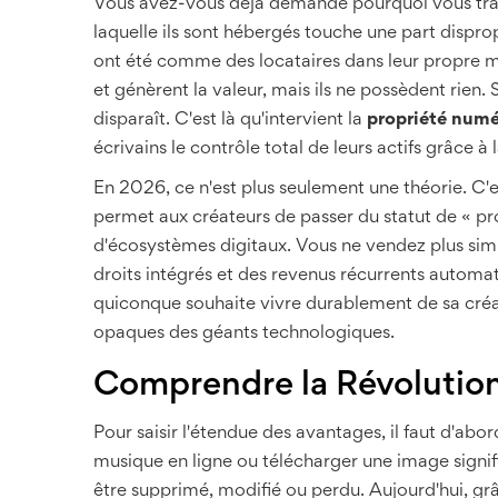
Vous avez-vous déjà demandé pourquoi vous travai
laquelle ils sont hébergés touche une part dispr
ont été comme des locataires dans leur propre mai
et génèrent la valeur, mais ils ne possèdent rien.
disparaît. C'est là qu'intervient la
propriété numé
écrivains le contrôle total de leurs actifs grâce à
En 2026, ce n'est plus seulement une théorie. C'
permet aux créateurs de passer du statut de « pro
d'écosystèmes digitaux. Vous ne vendez plus simp
droits intégrés et des revenus récurrents autom
quiconque souhaite vivre durablement de sa créa
opaques des géants technologiques.
Comprendre la Révolution
Pour saisir l'étendue des avantages, il faut d'a
musique en ligne ou télécharger une image signifia
être supprimé, modifié ou perdu. Aujourd'hui, grâ