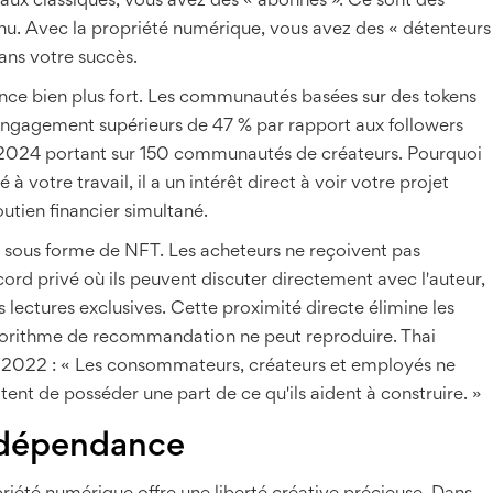
iaux classiques, vous avez des « abonnés ». Ce sont des
u. Avec la propriété numérique, vous avez des « détenteurs
dans votre succès.
ce bien plus fort. Les communautés basées sur des tokens
engagement supérieurs de 47 % par rapport aux followers
en 2024 portant sur 150 communautés de créateurs. Pourquoi
à votre travail, il a un intérêt direct à voir votre projet
outien financier simultané.
e sous forme de NFT. Les acheteurs ne reçoivent pas
cord privé où ils peuvent discuter directement avec l'auteur,
s lectures exclusives. Cette proximité directe élimine les
lgorithme de recommandation ne peut reproduire. Thai
 2022 : « Les consommateurs, créateurs et employés ne
itent de posséder une part de ce qu'ils aident à construire. »
ndépendance