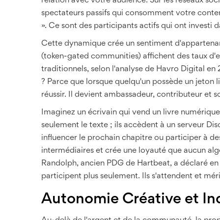
relation avec votre audience. Sur les réseaux soc
spectateurs passifs qui consomment votre conten
». Ce sont des participants actifs qui ont investi 
Cette dynamique crée un sentiment d'appartenan
(token-gated communities) affichent des taux d'
traditionnels, selon l'analyse de Havro Digital 
? Parce que lorsque quelqu'un possède un jeton lié 
réussir. Il devient ambassadeur, contributeur et s
Imaginez un écrivain qui vend un livre numériqu
seulement le texte ; ils accèdent à un serveur Dis
influencer le prochain chapitre ou participer à de
intermédiaires et crée une loyauté que aucun a
Randolph, ancien PDG de Hartbeat, a déclaré en
participent plus seulement. Ils s'attendent et mér
Autonomie Créative et I