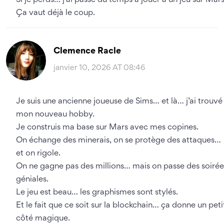
Si je perds… j’ai passé du temps à jouer à un jeu sur Mars
Ça vaut déjà le coup.
Clemence Racle
janvier 10, 2026 AT 08:46
Je suis une ancienne joueuse de Sims… et là… j’ai trouvé
mon nouveau hobby.
Je construis ma base sur Mars avec mes copines.
On échange des minerais, on se protège des attaques…
et on rigole.
On ne gagne pas des millions… mais on passe des soirée
géniales.
Le jeu est beau… les graphismes sont stylés.
Et le fait que ce soit sur la blockchain… ça donne un peti
côté magique.