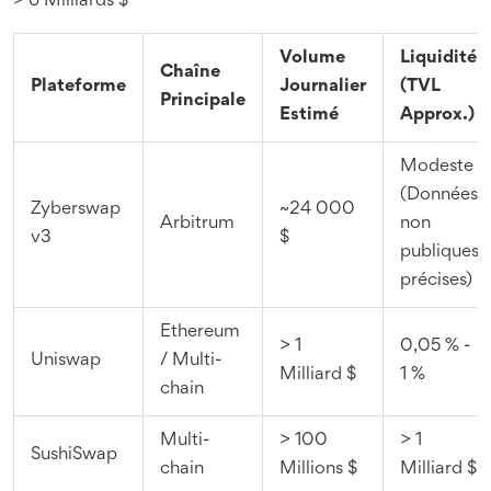
> 6 Milliards $
Volume
Liquidité
Chaîne
Plateforme
Journalier
(TVL
Principale
Estimé
Approx.)
Modeste
(Données
Zyberswap
~24 000
Arbitrum
non
v3
$
publiques
précises)
Ethereum
> 1
0,05 % -
Uniswap
/ Multi-
Milliard $
1 %
chain
Multi-
> 100
> 1
SushiSwap
chain
Millions $
Milliard $