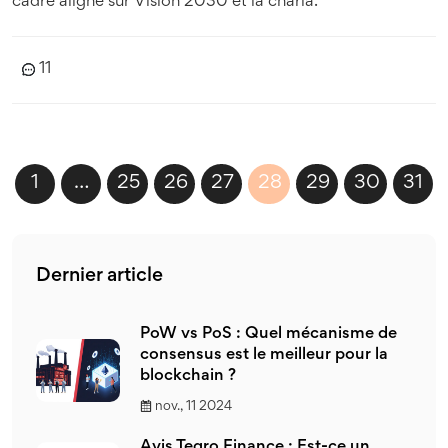
cadre aligné sur Vision 2030 et la charia.
11
1
…
25
26
27
28
29
30
31
Dernier article
PoW vs PoS : Quel mécanisme de
consensus est le meilleur pour la
blockchain ?
nov., 11 2024
Avis Tegro.Finance : Est-ce un