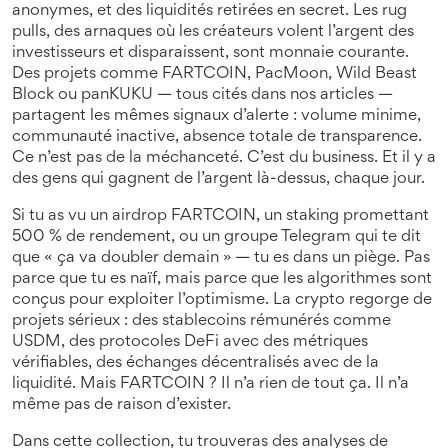
anonymes, et des liquidités retirées en secret. Les
rug
pulls
,
des arnaques où les créateurs volent l’argent des
investisseurs et disparaissent
, sont monnaie courante.
Des projets comme FARTCOIN, PacMoon, Wild Beast
Block ou panKUKU — tous cités dans nos articles —
partagent les mêmes signaux d’alerte : volume minime,
communauté inactive, absence totale de transparence.
Ce n’est pas de la méchanceté. C’est du business. Et il y a
des gens qui gagnent de l’argent là-dessus, chaque jour.
Si tu as vu un airdrop FARTCOIN, un staking promettant
500 % de rendement, ou un groupe Telegram qui te dit
que « ça va doubler demain » — tu es dans un piège. Pas
parce que tu es naïf, mais parce que les algorithmes sont
conçus pour exploiter l’optimisme. La crypto regorge de
projets sérieux : des stablecoins rémunérés comme
USDM, des protocoles DeFi avec des métriques
vérifiables, des échanges décentralisés avec de la
liquidité. Mais FARTCOIN ? Il n’a rien de tout ça. Il n’a
même pas de raison d’exister.
Dans cette collection, tu trouveras des analyses de