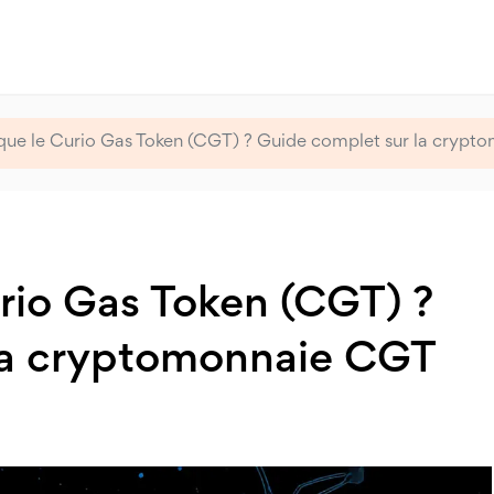
que le Curio Gas Token (CGT) ? Guide complet sur la cryp
rio Gas Token (CGT) ?
la cryptomonnaie CGT