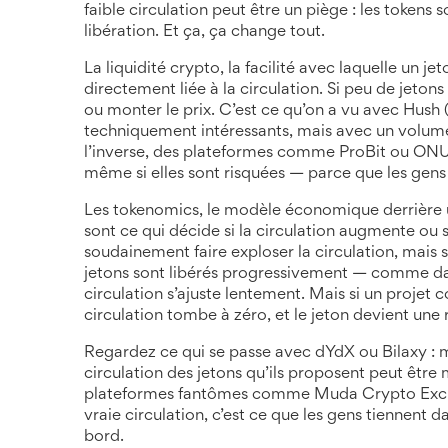
faible circulation peut être un piège : les tokens
libération. Et ça, ça change tout.
La
liquidité crypto
,
la facilité avec laquelle un j
directement liée à la circulation. Si peu de jeton
ou monter le prix. C’est ce qu’on a vu avec Hus
techniquement intéressants, mais avec un volume
l’inverse, des plateformes comme ProBit ou ONUS
même si elles sont risquées — parce que les gens le
Les
tokenomics
,
le modèle économique derrière un 
sont ce qui décide si la circulation augmente 
soudainement faire exploser la circulation, mais si
jetons sont libérés progressivement — comme dan
circulation s’ajuste lentement. Mais si un proj
circulation tombe à zéro, et le jeton devient une
Regardez ce qui se passe avec dYdX ou Bilaxy : 
circulation des jetons qu’ils proposent peut être m
plateformes fantômes comme Muda Crypto Exchang
vraie circulation, c’est ce que les gens tiennent da
bord.