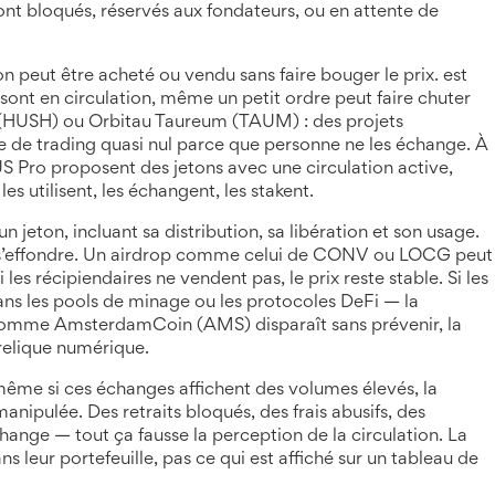
 sont bloqués, réservés aux fondateurs, ou en attente de
eton peut être acheté ou vendu sans faire bouger le prix
.
est
s sont en circulation, même un petit ordre peut faire chuter
h (HUSH) ou Orbitau Taureum (TAUM) : des projets
 de trading quasi nul parce que personne ne les échange. À
 Pro proposent des jetons avec une circulation active,
s utilisent, les échangent, les stakent.
jeton, incluant sa distribution, sa libération et son usage
.
ou s’effondre. Un airdrop comme celui de CONV ou LOCG peut
 les récipiendaires ne vendent pas, le prix reste stable. Si les
s les pools de minage ou les protocoles DeFi — la
et comme AmsterdamCoin (AMS) disparaît sans prévenir, la
 relique numérique.
même si ces échanges affichent des volumes élevés, la
anipulée. Des retraits bloqués, des frais abusifs, des
e — tout ça fausse la perception de la circulation. La
ns leur portefeuille, pas ce qui est affiché sur un tableau de