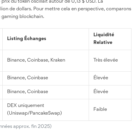
rix du token oscillait autour de 0,13 $ USD. La
million de dollars. Pour mettre cela en perspective, comparons
u gaming blockchain.
Liquidité
Listing Échanges
Relative
Binance, Coinbase, Kraken
Très élevée
Binance, Coinbase
Élevée
Binance, Coinbase
Élevée
DEX uniquement
Faible
(Uniswap/PancakeSwap)
nées approx. fin 2025)