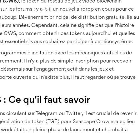
s (CWS)
, le token du réseau de jeux vidéo blockchain
sur les forums : y a-t-il un nouvel airdrop en cours pour ce
coup. L'événement principal de distribution gratuite, lié au
usieurs années. Cependant, cela ne signifie pas que l'histoire
de CWS, comment obtenir ces tokens aujourd'hui et quelles
t essentiel si vous souhaitez participer à cet écosystème.
 programmes d'incitation avec les mécaniques actuelles de
emment. Il n'y a plus de simple inscription pour recevoir
 désormais sur l'engagement actif dans les jeux et
orte ouverte qui n'existe plus, il faut regarder où se trouve
: Ce qu'il faut savoir
s circulant sur Telegram ou Twitter, il est crucial de revenir
 génération de token (TGE) pour Seascape Crowns a eu lieu
twork était en pleine phase de lancement et cherchait à