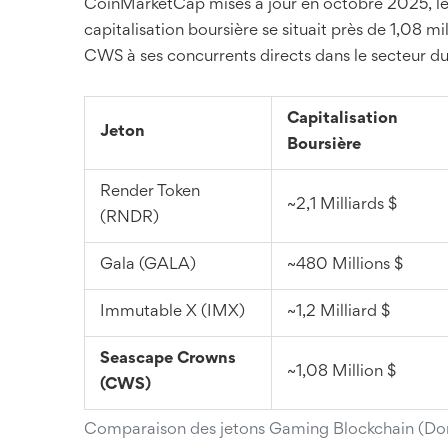
CoinMarketCap mises à jour en octobre 2025, le p
capitalisation boursière se situait près de 1,08 
CWS à ses concurrents directs dans le secteur d
Capitalisation
Jeton
Boursière
Render Token
~2,1 Milliards $
(RNDR)
Gala (GALA)
~480 Millions $
Immutable X (IMX)
~1,2 Milliard $
Seascape Crowns
~1,08 Million $
(CWS)
Comparaison des jetons Gaming Blockchain (Don