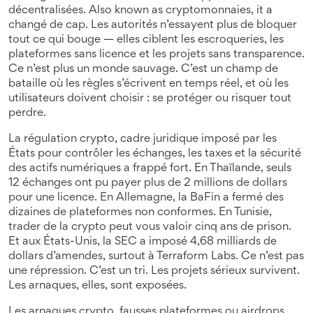
décentralisées
. Also known as
cryptomonnaies
, it
a
changé de cap. Les autorités n’essayent plus de bloquer
tout ce qui bouge — elles ciblent les escroqueries, les
plateformes sans licence et les projets sans transparence.
Ce n’est plus un monde sauvage. C’est un champ de
bataille où les règles s’écrivent en temps réel, et où les
utilisateurs doivent choisir : se protéger ou risquer tout
perdre.
La
régulation crypto
,
cadre juridique imposé par les
États pour contrôler les échanges, les taxes et la sécurité
des actifs numériques
a frappé fort. En Thaïlande, seuls
12 échanges ont pu payer plus de 2 millions de dollars
pour une licence. En Allemagne, la BaFin a fermé des
dizaines de plateformes non conformes. En Tunisie,
trader de la crypto peut vous valoir cinq ans de prison.
Et aux États-Unis, la SEC a imposé 4,68 milliards de
dollars d’amendes, surtout à Terraform Labs. Ce n’est pas
une répression. C’est un tri. Les projets sérieux survivent.
Les arnaques, elles, sont exposées.
Les
arnaques crypto
,
fausses plateformes ou airdrops