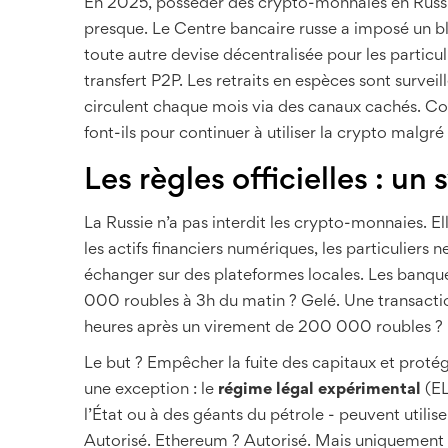
En 2025, posséder des crypto-monnaies en Russie n’
presque. Le Centre bancaire russe a imposé un bl
toute autre devise décentralisée pour les particu
transfert P2P. Les retraits en espèces sont surveil
circulent chaque mois via des canaux cachés. Co
font-ils pour continuer à utiliser la crypto malgré
Les règles officielles : u
La Russie n’a pas interdit les crypto-monnaies. E
les actifs financiers numériques, les particuliers
échanger sur des plateformes locales. Les banques
000 roubles à 3h du matin ? Gelé. Une transacti
heures après un virement de 200 000 roubles ?
Le but ? Empêcher la fuite des capitaux et prot
une exception : le
régime légal expérimental
(EL
l’État ou à des géants du pétrole - peuvent utilis
Autorisé. Ethereum ? Autorisé. Mais uniquement p