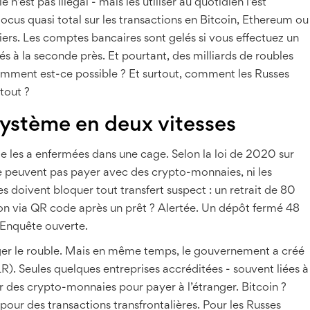
est pas illégal - mais les utiliser au quotidien l’est
ocus quasi total sur les transactions en Bitcoin, Ethereum ou
liers. Les comptes bancaires sont gelés si vous effectuez un
lés à la seconde près. Et pourtant, des milliards de roubles
mment est-ce possible ? Et surtout, comment les Russes
 tout ?
n système en deux vitesses
lle les a enfermées dans une cage. Selon la loi de 2020 sur
 ne peuvent pas payer avec des crypto-monnaies, ni les
 doivent bloquer tout transfert suspect : un retrait de 80
on via QR code après un prêt ? Alertée. Un dépôt fermé 48
 Enquête ouverte.
éger le rouble. Mais en même temps, le gouvernement a créé
R). Seules quelques entreprises accréditées - souvent liées à
er des crypto-monnaies pour payer à l’étranger. Bitcoin ?
our des transactions transfrontalières. Pour les Russes