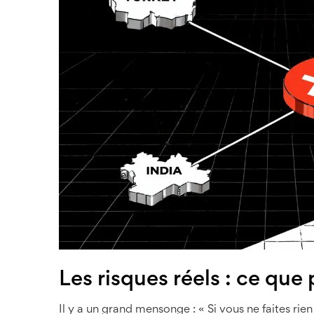
Les risques réels : ce que
Il y a un grand mensonge : « Si vous ne faites rie