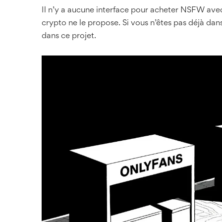
Il n’y a aucune interface pour acheter NSFW avec
crypto ne le propose. Si vous n’êtes pas déjà d
dans ce projet.