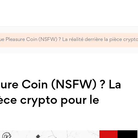
e Pleasure Coin (NSFW) ? La réalité derrière la pièce crypt
sure Coin (NSFW) ? La
ièce crypto pour le