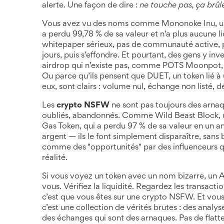
alerte. Une façon de dire :
ne touche pas, ça brûl
Vous avez vu des noms comme
Mononoke Inu
,
u
a perdu 99,78 % de sa valeur et n’a plus aucune li
whitepaper sérieux, pas de communauté active, 
jours, puis s’effondre. Et pourtant, des gens y inv
airdrop qui n’existe pas, comme
POTS Moonpot
Ou parce qu’ils pensent que
DUET
,
un token lié 
eux, sont clairs : volume nul, échange non listé, d
Les
crypto NSFW
ne sont pas toujours des arnaqu
oubliés, abandonnés. Comme
Wild Beast Block
,
Gas Token
,
qui a perdu 97 % de sa valeur en un an
argent — ils le font simplement disparaître, sans 
comme des "opportunités" par des influenceurs qui 
réalité.
Si vous voyez un token avec un nom bizarre, un AP
vous. Vérifiez la liquidité. Regardez les transacti
c’est que vous êtes sur une crypto NSFW. Et vous 
c’est une collection de vérités brutes : des analy
des échanges qui sont des arnaques. Pas de flatte