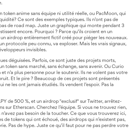
e
.
n token anime sans équipe ni utilité réelle
, ou
PacMoon
,
qui
quidité
? Ce sont des exemples typiques. Ils n’ont pas de
pas de road map. Juste un graphique qui monte pendant 3
estissent encore. Pourquoi ? Parce qu’ils croient en un
,
un airdrop entièrement fictif créé pour piéger les nouveaux
.
à un protocole peu connu
, va exploser. Mais les vrais signaux,
éveloppeurs invisibles.
es déguisées. Parfois, ce sont juste des projets morts,
un token sans marché, sans échange, sans avenir
. Ou
Curio
 et n’a plus personne pour le soutenir
. Ils ne volent pas votre
bruit. Et le pire ? Beaucoup de ces projets sont présentés
ne les ont jamais étudiés. Ils vendent l’espoir. Pas la
Y de 500 %, et un airdrop "exclusif" sur Twitter, arrêtez-
ons sur Etherscan. Cherchez l’équipe. Si vous ne trouvez rien,
n’avez pas besoin de la toucher. Ce que vous trouverez ici,
ses de tokens qui ont échoué, des airdrops qui n’existent pas,
rie. Pas de hype. Juste ce qu’il faut pour ne pas perdre votre