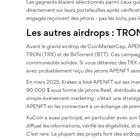
Les gagnants étaient sélectionnés parmi ceux qui 
directement sur leurs portefeuilles après vérifica
engagés reçoivent des jetons - pas les bots, pas
Les autres airdrops : TRO
Avant le grand airdrop de CoinMarketCap, APENF
TRON (TRX) et de BitTorrent (BTT). Ces campagn
communautés solides. Si vous déteniez des TRX ou
avez probablement reçu des jetons APENFT san
En mars 2025, Kraken a listé APENFT sur ses ma
90 000 $ sous forme de jetons Reef, distribués aux
simple événement marketing : c’était une stratégi
APENFT en les connectant à un échange de prem
KuCoin a aussi participé, en particulier avec son
diffusé les informations, vérifié les éligibilités, 
C’est rare. La plupart des projets font des airdrop