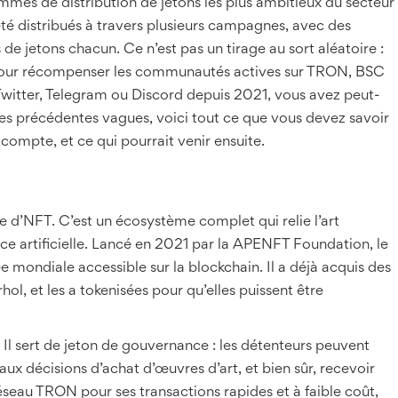
mmes de distribution de jetons les plus ambitieux du secteur
té distribués à travers plusieurs campagnes, avec des
 de jetons chacun. Ce n’est pas un tirage au sort aléatoire :
 pour récompenser les communautés actives sur TRON, BSC
 Twitter, Telegram ou Discord depuis 2021, vous avez peut-
les précédentes vagues, voici tout ce que vous devez savoir
compte, et ce qui pourrait venir ensuite.
 d’NFT. C’est un écosystème complet qui relie l’art
ence artificielle. Lancé en 2021 par la APENFT Foundation, le
 mondiale accessible sur la blockchain. Il a déjà acquis des
, et les a tokenisées pour qu’elles puissent être
l sert de jeton de gouvernance : les détenteurs peuvent
 aux décisions d’achat d’œuvres d’art, et bien sûr, recevoir
réseau TRON pour ses transactions rapides et à faible coût,