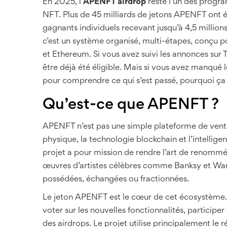
En 2025, l’
APENFT airdrop
reste l’un des progra
NFT. Plus de 45 milliards de jetons APENFT ont é
gagnants individuels recevant jusqu’à 4,5 millions
c’est un système organisé, multi-étapes, conçu
et Ethereum. Si vous avez suivi les annonces sur
être déjà été éligible. Mais si vous avez manqué 
pour comprendre ce qui s’est passé, pourquoi ça 
Qu’est-ce que APENFT ?
APENFT n’est pas une simple plateforme de vente
physique, la technologie blockchain et l’intellig
projet a pour mission de rendre l’art de renommée
œuvres d’artistes célèbres comme Banksy et Warhol
possédées, échangées ou fractionnées.
Le jeton APENFT est le cœur de cet écosystème. I
voter sur les nouvelles fonctionnalités, participer
des airdrops. Le projet utilise principalement le 