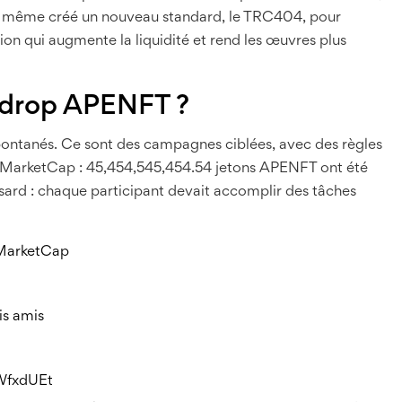
Il a même créé un nouveau standard, le TRC404, pour
on qui augmente la liquidité et rend les œuvres plus
rdrop APENFT ?
ontanés. Ce sont des campagnes ciblées, avec des règles
oinMarketCap : 45,454,545,454.54 jetons APENFT ont été
sard : chaque participant devait accomplir des tâches
nMarketCap
is amis
WfxdUEt