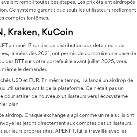
avaient rempli toutes ces étapes. Les prix étaient airdropés
tion. Ce système garantit que seuls les utilisateurs réellement
 les comptes fantômes.
N, Kraken, KuCoin
T a mené 17 rondes de distribution aux détenteurs de
es, lancées dès 2021, ont permis de construire une base de
 des BTT sur votre portefeuille avant juillet 2025, vous
s même le demander.
rchés USD et EUR. En même temps, il a lancé un airdrop de
 utilisateurs actifs de la plateforme. Ce n’était pas un
e pour attirer de nouveaux utilisateurs vers l’écosystème
ier plan.
 5e airdrop. Chaque exchange a agi comme un relais : ils ont
et envoyé les jetons directement aux comptes des utilisateurs.
s sur leurs propres sites. APENFT, lui, a travaillé avec les