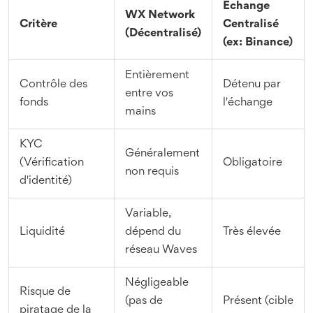
Échange
WX Network
Critère
Centralisé
(Décentralisé)
(ex: Binance)
Entièrement
Contrôle des
Détenu par
entre vos
fonds
l'échange
mains
KYC
Généralement
(Vérification
Obligatoire
non requis
d'identité)
Variable,
Liquidité
dépend du
Très élevée
réseau Waves
Négligeable
Risque de
(pas de
Présent (cible
piratage de la