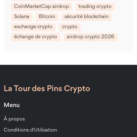
CoinMarketCap airdrop
trading crypto
Solana
Bitcoin
sécurité blockchain
exchange crypto
crypto
échange de crypto
airdrop crypto 2026
La Tour des Pins Crypto
Menu
À propos
Conditions d'Utilisation