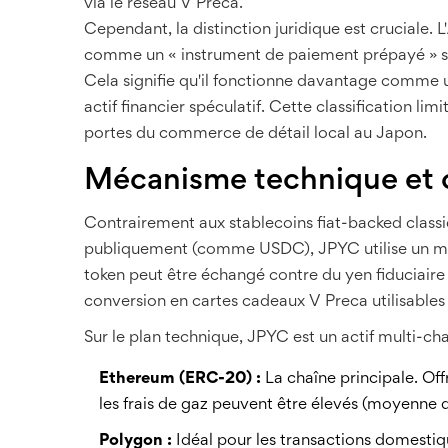
via le réseau
V Preca
.
Cependant, la distinction juridique est cruciale.
comme un « instrument de paiement prépayé » sel
Cela signifie qu'il fonctionne davantage comm
actif financier spéculatif. Cette classification lim
portes du commerce de détail local au Japon.
Mécanisme technique et c
Contrairement aux stablecoins fiat-backed classi
publiquement (comme USDC), JPYC utilise un mo
token peut être échangé contre du yen fiduciaire 
conversion en cartes cadeaux V Preca utilisables c
Sur le plan technique, JPYC est un actif multi-cha
Ethereum (ERC-20) :
La chaîne principale. Off
les frais de gaz peuvent être élevés (moyenne 
Polygon :
Idéal pour les transactions domestiqu