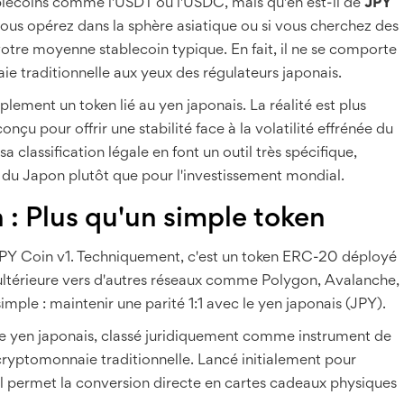
lecoins comme l'USDT ou l'USDC, mais qu'en est-il de
JPY
 vous opérez dans la sphère asiatique ou si vous cherchez des
votre moyenne stablecoin typique. En fait, il ne se comporte
raditionnelle aux yeux des régulateurs japonais.
lement un token lié au yen japonais. La réalité est plus
çu pour offrir une stabilité face à la volatilité effrénée du
classification légale en font un outil très spécifique,
n du Japon plutôt que pour l'investissement mondial.
n : Plus qu'un simple token
JPY Coin v1. Techniquement, c'est un token ERC-20 déployé
ultérieure vers d'autres réseaux comme Polygon, Avalanche,
imple : maintenir une parité 1:1 avec le yen japonais (JPY).
 le yen japonais, classé juridiquement comme instrument de
yptomonnaie traditionnelle.
Lancé initialement pour
s, il permet la conversion directe en cartes cadeaux physiques