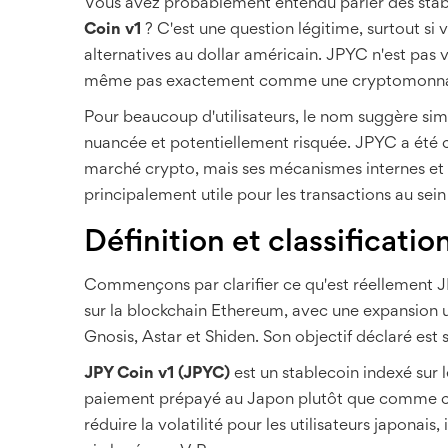
Vous avez probablement entendu parler des stab
Coin v1
? C'est une question légitime, surtout si
alternatives au dollar américain. JPYC n'est pas 
même pas exactement comme une cryptomonnaie t
Pour beaucoup d'utilisateurs, le nom suggère simp
nuancée et potentiellement risquée. JPYC a été con
marché crypto, mais ses mécanismes internes et sa 
principalement utile pour les transactions au sei
Définition et classificatio
Commençons par clarifier ce qu'est réellement 
sur la blockchain Ethereum, avec une expansion 
Gnosis, Astar et Shiden. Son objectif déclaré est s
JPY Coin v1 (JPYC)
est
un stablecoin indexé sur
paiement prépayé au Japon plutôt que comme cr
réduire la volatilité pour les utilisateurs japonai