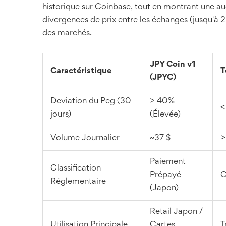
historique sur Coinbase, tout en montrant une a
divergences de prix entre les échanges (jusqu'à 25,
des marchés.
JPY Coin v1
Caractéristique
T
(JPYC)
Deviation du Peg (30
> 40%
<
jours)
(Élevée)
Volume Journalier
~37 $
>
Paiement
Classification
Prépayé
C
Réglementaire
(Japon)
Retail Japon /
Utilisation Principale
Cartes
T