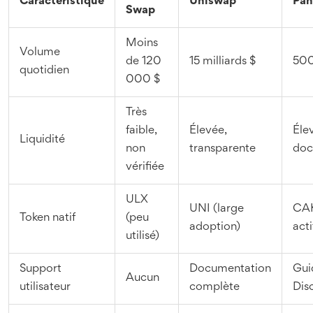
Caractéristique
Uniswap
Pa
Swap
Moins
Volume
de 120
15 milliards $
500
quotidien
000 $
Très
faible,
Élevée,
Éle
Liquidité
non
transparente
doc
vérifiée
ULX
UNI (large
CAK
Token natif
(peu
adoption)
acti
utilisé)
Support
Documentation
Gui
Aucun
utilisateur
complète
Dis