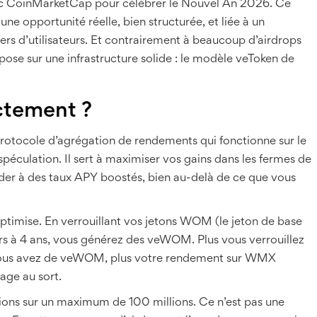
c CoinMarketCap pour célébrer le Nouvel An 2026. Ce
une opportunité réelle, bien structurée, et liée à un
ers d’utilisateurs. Et contrairement à beaucoup d’airdrops
epose sur une infrastructure solide : le modèle veToken de
ctement ?
otocole d’agrégation de rendements qui fonctionne sur le
péculation. Il sert à maximiser vos gains dans les fermes de
er à des taux APY boostés, bien au-delà de ce que vous
ptimise. En verrouillant vos jetons WOM (le jeton de base
s à 4 ans, vous générez des veWOM. Plus vous verrouillez
vous avez de veWOM, plus votre rendement sur WMX
age au sort.
lions sur un maximum de 100 millions. Ce n’est pas une