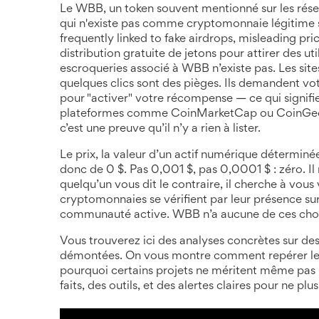
Le
WBB
,
un token souvent mentionné sur les rés
qui n'existe pas comme cryptomonnaie légitime s
frequently linked to fake airdrops, misleading pri
distribution gratuite de jetons pour attirer des u
escroqueries
associé à WBB n’existe pas. Les si
quelques clics sont des pièges. Ils demandent vot
pour "activer" votre récompense — ce qui signifi
plateformes comme CoinMarketCap ou CoinGecko 
c’est une preuve qu’il n’y a rien à lister.
Le
prix
,
la valeur d’un actif numérique déterminée
donc de 0 $. Pas 0,001 $, pas 0,0001 $ : zéro. Il 
quelqu’un vous dit le contraire, il cherche à vou
cryptomonnaies se vérifient par leur présence sur
communauté active. WBB n’a aucune de ces cho
Vous trouverez ici des analyses concrètes sur des 
démontées. On vous montre comment repérer les f
pourquoi certains projets ne méritent même pas un
faits, des outils, et des alertes claires pour ne pl