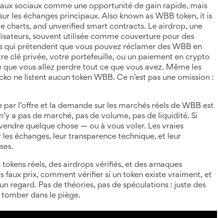
eaux sociaux comme une opportunité de gain rapide, mais
ur les échanges principaux
. Also known as
WBB token
, it is
ce charts, and unverified smart contracts.
Le
airdrop
,
une
tilisateurs, souvent utilisée comme couverture pour des
tes qui prétendent que vous pouvez réclamer des WBB en
re clé privée, votre portefeuille, ou un paiement en crypto
e que vous allez perdre tout ce que vous avez. Même les
ne listent aucun token WBB. Ce n’est pas une omission :
 par l’offre et la demande sur les marchés réels
de WBB est
n’y a pas de marché, pas de volume, pas de liquidité. Si
s vendre quelque chose — ou à vous voler. Les vraies
 les échanges, leur transparence technique, et leur
ses.
tokens réels, des airdrops vérifiés, et des arnaques
aux prix, comment vérifier si un token existe vraiment, et
 regard. Pas de théories, pas de spéculations : juste des
us tomber dans le piège.