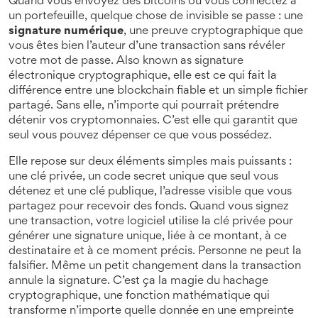
Quand vous envoyez des bitcoins ou vous connectez à
un portefeuille, quelque chose de invisible se passe : une
signature numérique
,
une preuve cryptographique que
vous êtes bien l’auteur d’une transaction sans révéler
votre mot de passe
. Also known as
signature
électronique cryptographique
, elle est ce qui fait la
différence entre une blockchain fiable et un simple fichier
partagé.
Sans elle, n’importe qui pourrait prétendre
détenir vos cryptomonnaies. C’est elle qui garantit que
seul vous pouvez dépenser ce que vous possédez.
Elle repose sur deux éléments simples mais puissants :
une
clé privée
,
un code secret unique que seul vous
détenez
et une
clé publique
,
l’adresse visible que vous
partagez pour recevoir des fonds
. Quand vous signez
une transaction, votre logiciel utilise la clé privée pour
générer une signature unique, liée à ce montant, à ce
destinataire et à ce moment précis. Personne ne peut la
falsifier. Même un petit changement dans la transaction
annule la signature. C’est ça la magie du
hachage
cryptographique
,
une fonction mathématique qui
transforme n’importe quelle donnée en une empreinte