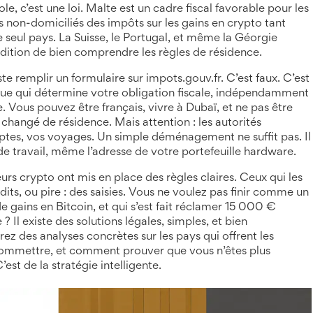
ole, c’est une loi. Malte est un
cadre fiscal favorable pour les
s non-domiciliés des impôts sur les gains en crypto tant
 le seul pays. La Suisse, le Portugal, et même la Géorgie
dition de bien comprendre les règles de résidence.
te remplir un formulaire sur impots.gouv.fr. C’est faux. C’est
dique qui détermine votre obligation fiscale, indépendamment
e
. Vous pouvez être français, vivre à Dubaï, et ne pas être
hangé de résidence. Mais attention : les autorités
mptes, vos voyages. Un simple déménagement ne suffit pas. Il
 de travail, même l’adresse de votre portefeuille hardware.
eurs crypto ont mis en place des règles claires. Ceux qui les
ts, ou pire : des saisies. Vous ne voulez pas finir comme un
 gains en Bitcoin, et qui s’est fait réclamer 15 000 €
 Il existe des solutions légales, simples, et bien
z des analyses concrètes sur les pays qui offrent les
s commettre, et comment prouver que vous n’êtes plus
C’est de la stratégie intelligente.