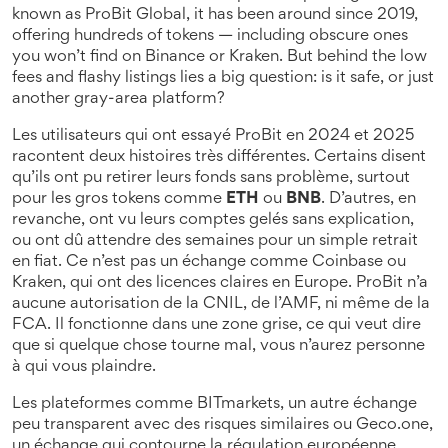
known as
ProBit Global
, it has been around since 2019,
offering hundreds of tokens — including obscure ones
you won’t find on Binance or Kraken. But behind the low
fees and flashy listings lies a big question: is it safe, or just
another gray-area platform?
Les utilisateurs qui ont essayé ProBit en 2024 et 2025
racontent deux histoires très différentes. Certains disent
qu’ils ont pu retirer leurs fonds sans problème, surtout
pour les gros tokens comme
ETH
ou
BNB
. D’autres, en
revanche, ont vu leurs comptes gelés sans explication,
ou ont dû attendre des semaines pour un simple retrait
en fiat. Ce n’est pas un échange comme Coinbase ou
Kraken, qui ont des licences claires en Europe. ProBit n’a
aucune autorisation de la CNIL, de l’AMF, ni même de la
FCA. Il fonctionne dans une zone grise, ce qui veut dire
que si quelque chose tourne mal, vous n’aurez personne
à qui vous plaindre.
Les plateformes comme
BITmarkets
,
un autre échange
peu transparent avec des risques similaires
ou
Geco.one
,
un échange qui contourne la régulation européenne
,