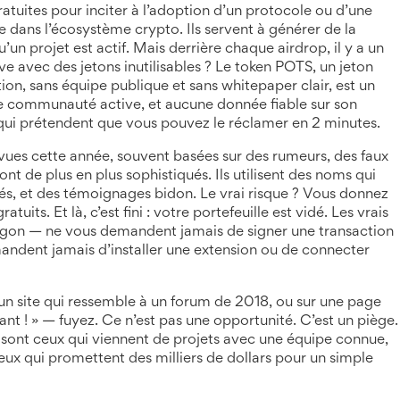
ratuites pour inciter à l’adoption d’un protocole ou d’une
dans l’écosystème crypto. Ils servent à générer de la
 qu’un projet est actif. Mais derrière chaque airdrop, il y a un
uve avec des jetons inutilisables ? Le
token POTS
,
un jeton
tion, sans équipe publique et sans whitepaper clair
, est un
de communauté active, et aucune donnée fiable sur son
s qui prétendent que vous pouvez le réclamer en 2 minutes.
révues cette année, souvent basées sur des rumeurs, des faux
sont de plus en plus sophistiqués. Ils utilisent des noms qui
iés, et des témoignages bidon. Le vrai risque ? Vous donnez
uits. Et là, c’est fini : votre portefeuille est vidé. Les vrais
on — ne vous demandent jamais de signer une transaction
andent jamais d’installer une extension ou de connecter
un site qui ressemble à un forum de 2018, ou sur une page
t ! » — fuyez. Ce n’est pas une opportunité. C’est un piège.
is sont ceux qui viennent de projets avec une équipe connue,
ux qui promettent des milliers de dollars pour un simple