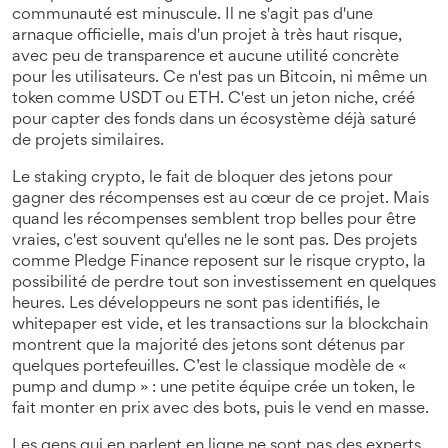
communauté est minuscule. Il ne s'agit pas d'une
arnaque officielle, mais d'un projet à très haut risque,
avec peu de transparence et aucune utilité concrète
pour les utilisateurs.
Ce n'est pas un Bitcoin, ni même un
token comme USDT ou ETH. C'est un jeton niche, créé
pour capter des fonds dans un écosystème déjà saturé
de projets similaires.
Le
staking crypto
,
le fait de bloquer des jetons pour
gagner des récompenses
est au cœur de ce projet. Mais
quand les récompenses semblent trop belles pour être
vraies, c'est souvent qu'elles ne le sont pas. Des projets
comme Pledge Finance reposent sur le
risque crypto
,
la
possibilité de perdre tout son investissement en quelques
heures
. Les développeurs ne sont pas identifiés, le
whitepaper est vide, et les transactions sur la blockchain
montrent que la majorité des jetons sont détenus par
quelques portefeuilles. C’est le classique modèle de «
pump and dump » : une petite équipe crée un token, le
fait monter en prix avec des bots, puis le vend en masse.
Les gens qui en parlent en ligne ne sont pas des experts.