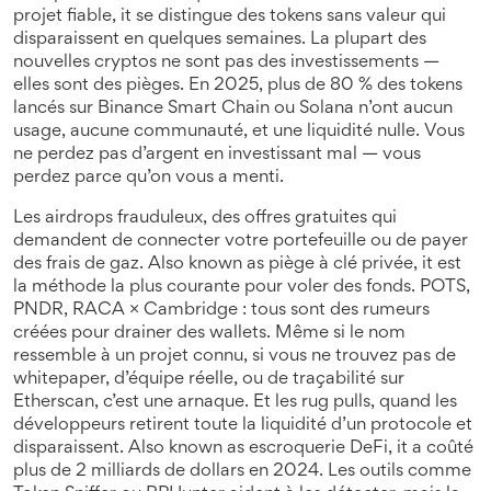
projet fiable
, it
se distingue des tokens sans valeur qui
disparaissent en quelques semaines
.
La plupart des
nouvelles cryptos ne sont pas des investissements —
elles sont des pièges. En 2025, plus de 80 % des tokens
lancés sur Binance Smart Chain ou Solana n’ont aucun
usage, aucune communauté, et une liquidité nulle. Vous
ne perdez pas d’argent en investissant mal — vous
perdez parce qu’on vous a menti.
Les
airdrops frauduleux
,
des offres gratuites qui
demandent de connecter votre portefeuille ou de payer
des frais de gaz
. Also known as
piège à clé privée
, it
est
la méthode la plus courante pour voler des fonds
.
POTS,
PNDR, RACA × Cambridge : tous sont des rumeurs
créées pour drainer des wallets. Même si le nom
ressemble à un projet connu, si vous ne trouvez pas de
whitepaper, d’équipe réelle, ou de traçabilité sur
Etherscan, c’est une arnaque. Et les
rug pulls
,
quand les
développeurs retirent toute la liquidité d’un protocole et
disparaissent
. Also known as
escroquerie DeFi
, it
a coûté
plus de 2 milliards de dollars en 2024
.
Les outils comme