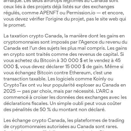
arnaque. Les seuls airdrops légitimes au Canada sont
ceux liés à des projets déjà listés sur des exchanges
régulés, comme APENFT ou Permission.io — et encore,
vous devez vérifier l’origine du projet, pas le site web qui
le promet.
La
taxation crypto Canada
,
la manière dont les gains en
cryptomonnaies sont imposés par l’Agence du revenu du
Canada
est l’un des sujets les plus mal compris. Les gains
en crypto sont traités comme des revenus de capital. Si
vous achetez du Bitcoin à 30 000 $ et le vendez à 45
000 $, vous devez déclarer 15 000 $ de gain. Même si
vous échangez Bitcoin contre Ethereum, c’est une
transaction taxable. Les logiciels comme Koinly ou
CryptoTax ont vu leur popularité exploser au Canada en
2025 — pas par choix, mais par nécessité. L’ARC a
commencé à croiser les données des exchanges avec les
déclarations fiscales. Un simple oubli peut vous coûter
des pénalités de 50 % du montant non déclaré.
Les
échange crypto Canada
,
les plateformes de trading
de cryptomonnaies autorisées au Canada
sont rares.