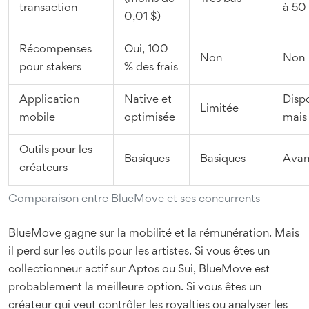
transaction
à 50 
0,01 $)
Récompenses
Oui, 100
Non
Non
pour stakers
% des frais
Application
Native et
Dispo
Limitée
mobile
optimisée
mais 
Outils pour les
Basiques
Basiques
Avan
créateurs
Comparaison entre BlueMove et ses concurrents
BlueMove gagne sur la mobilité et la rémunération. Mais
il perd sur les outils pour les artistes. Si vous êtes un
collectionneur actif sur Aptos ou Sui, BlueMove est
probablement la meilleure option. Si vous êtes un
créateur qui veut contrôler les royalties ou analyser les