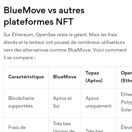
BlueMove vs autres
plateformes NFT
Sur Ethereum, OpenSea reste le géant. Mais les frais
élevés et la lenteur ont poussé de nombreux utilisateurs
vers des alternatives comme BlueMove. Voici comment
il se compare :
Topaz
Ope
Caractéristique
BlueMove
(Aptos)
(Eth
Ethe
Blockchains
Aptos et
Aptos
Poly
supportées
Sui
uniquement
Sola
Très bas
Frais de
Élevé
(moins de
Très bas