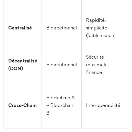
p
U
Rapidité,
s
Centralisé
Bidirectionnel
simplicité
p
(faible risque)
e
R
Sécurité
Décentralisé
c
Bidirectionnel
maximale,
(DON)
finance
i
T
Blockchain A
d
Cross-Chain
→ Blockchain
Interopérabilité
d
B
v