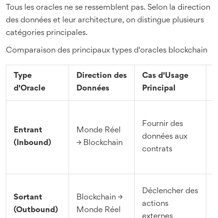
Tous les oracles ne se ressemblent pas. Selon la direction
des données et leur architecture, on distingue plusieurs
catégories principales.
Comparaison des principaux types d'oracles blockchain
Type
Direction des
Cas d'Usage
d'Oracle
Données
Principal
C
C
Fournir des
b
Entrant
Monde Réel
données aux
m
(Inbound)
→ Blockchain
contrats
r
s
V
Déclencher des
Sortant
Blockchain →
b
actions
(Outbound)
Monde Réel
o
externes