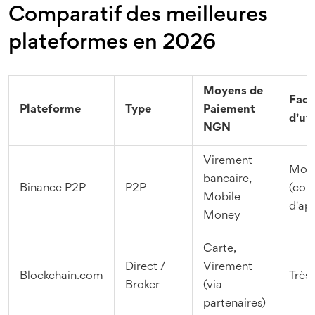
Comparatif des meilleures
plateformes en 2026
Moyens de
Facil
Plateforme
Type
Paiement
d'uti
NGN
Virement
Moy
bancaire,
Binance P2P
P2P
(cou
Mobile
d'ap
Money
Carte,
Direct /
Virement
Blockchain.com
Très 
Broker
(via
partenaires)