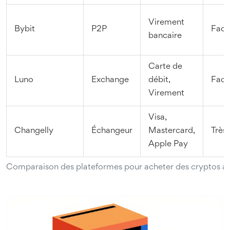
Virement
Bybit
P2P
Faci
bancaire
Carte de
Luno
Exchange
débit,
Faci
Virement
Visa,
Changelly
Échangeur
Mastercard,
Très 
Apple Pay
Comparaison des plateformes pour acheter des cryptos au