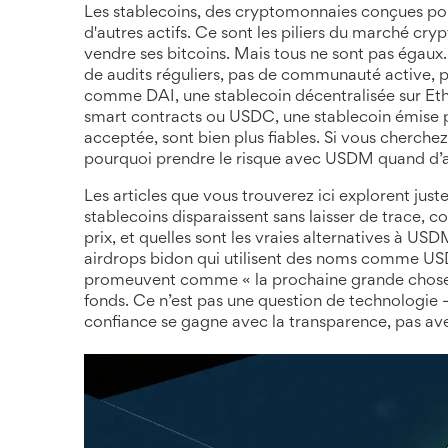
Les
stablecoins
,
des cryptomonnaies conçues pour
d'autres actifs
. Ce sont les piliers du marché cry
vendre ses bitcoins. Mais tous ne sont pas égaux
de audits réguliers, pas de communauté active, p
comme
DAI
,
une stablecoin décentralisée sur Et
smart contracts
ou
USDC
,
une stablecoin émise 
acceptée
, sont bien plus fiables. Si vous cherche
pourquoi prendre le risque avec USDM quand d’aut
Les articles que vous trouverez ici explorent jus
stablecoins disparaissent sans laisser de trace, c
prix, et quelles sont les vraies alternatives à US
airdrops bidon qui utilisent des noms comme USDM
promeuvent comme « la prochaine grande chose », 
fonds. Ce n’est pas une question de technologie —
confiance se gagne avec la transparence, pas av