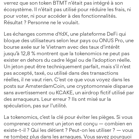
verrez que son token BTMT n’était pas intégré à son
écosystème. Il n’était pas utilisé pour réduire les frais, ni
pour voter, ni pour accéder à des fonctionnalités.
Résultat ? Personne ne le voulait.
Les échanges comme
dYdX
,
une plateforme DeFi qui
bloque des utilisateurs selon leur pays
ou
ONUS Pro
,
une
bourse axée sur le Vietnam avec des taux d’intérêt
jusqu’à 12,8 %
montrent que la tokenomics ne peut pas
exister en dehors du cadre légal ou de l’adoption réelle.
Un jeton peut être techniquement parfait, mais s’il n’est
pas accepté, taxé, ou utilisé dans des transactions
réelles, il ne vaut rien. C’est ce que vous voyez dans les
posts sur
AmsterdamCoin
,
une cryptomonnaie disparue
sans avertissement
ou
KCAKE
,
un airdrop fictif utilisé par
des arnaqueurs
. Leur erreur ? Ils ont misé sur la
spéculation, pas sur l’utilité.
La tokenomics, c’est la clé pour éviter les pièges. Si vous
comprenez comment un jeton est conçu — combien en
existe-t-il ? Qui les détient ? Peut-on les utiliser ? — vous
ne tombez plus dans les arnaques. Vous savez pourquoi