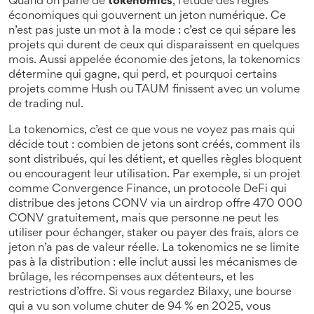
Quand on parle de
tokenomics
,
l’étude des règles
économiques qui gouvernent un jeton numérique
. Ce
n’est pas juste un mot à la mode : c’est ce qui sépare les
projets qui durent de ceux qui disparaissent en quelques
mois. Aussi appelée
économie des jetons
, la tokenomics
détermine qui gagne, qui perd, et pourquoi certains
projets comme Hush ou TAUM finissent avec un volume
de trading nul.
La tokenomics, c’est ce que vous ne voyez pas mais qui
décide tout : combien de jetons sont créés, comment ils
sont distribués, qui les détient, et quelles règles bloquent
ou encouragent leur utilisation. Par exemple, si un projet
comme
Convergence Finance
,
un protocole DeFi qui
distribue des jetons CONV via un airdrop
offre 470 000
CONV gratuitement, mais que personne ne peut les
utiliser pour échanger, staker ou payer des frais, alors ce
jeton n’a pas de valeur réelle. La tokenomics ne se limite
pas à la distribution : elle inclut aussi les mécanismes de
brûlage, les récompenses aux détenteurs, et les
restrictions d’offre. Si vous regardez
Bilaxy
,
une bourse
qui a vu son volume chuter de 94 % en 2025
, vous