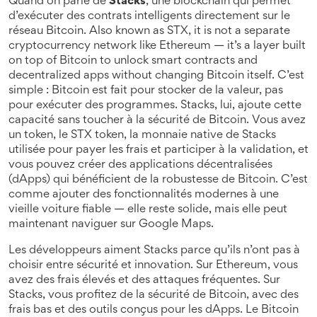
Quand on parle de
Stacks
,
une blockchain qui permet
d’exécuter des contrats intelligents directement sur le
réseau Bitcoin
. Also known as
STX
, it is not a separate
cryptocurrency network like Ethereum — it’s a layer built
on top of Bitcoin to unlock smart contracts and
decentralized apps without changing Bitcoin itself.
C’est
simple : Bitcoin est fait pour stocker de la valeur, pas
pour exécuter des programmes. Stacks, lui, ajoute cette
capacité sans toucher à la sécurité de Bitcoin. Vous avez
un token, le
STX token
,
la monnaie native de Stacks
utilisée pour payer les frais et participer à la validation
, et
vous pouvez créer des applications décentralisées
(dApps) qui bénéficient de la robustesse de Bitcoin. C’est
comme ajouter des fonctionnalités modernes à une
vieille voiture fiable — elle reste solide, mais elle peut
maintenant naviguer sur Google Maps.
Les développeurs aiment Stacks parce qu’ils n’ont pas à
choisir entre sécurité et innovation. Sur Ethereum, vous
avez des frais élevés et des attaques fréquentes. Sur
Stacks, vous profitez de la sécurité de Bitcoin, avec des
frais bas et des outils conçus pour les dApps. Le
Bitcoin