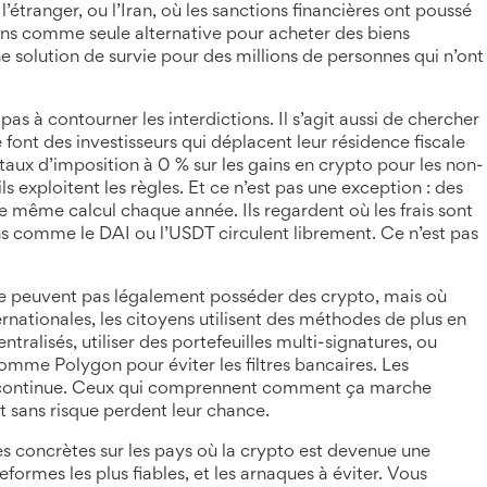
 l’étranger
, ou l’
Iran
,
où les sanctions financières ont poussé
oins comme seule alternative pour acheter des biens
ne solution de survie pour des millions de personnes qui n’ont
pas à contourner les interdictions. Il s’agit aussi de chercher
font des investisseurs qui déplacent leur résidence fiscale
 taux d’imposition à 0 % sur les gains en crypto pour les non-
 ils exploitent les règles. Et ce n’est pas une exception : des
 le même calcul chaque année. Ils regardent où les frais sont
oins comme le DAI ou l’USDT circulent librement. Ce n’est pas
 ne peuvent pas légalement posséder des crypto, mais où
ernationales
, les citoyens utilisent des méthodes de plus en
tralisés, utiliser des portefeuilles multi-signatures, ou
omme Polygon pour éviter les filtres bancaires. Les
e continue. Ceux qui comprennent comment ça marche
t sans risque perdent leur chance.
es concrètes sur les pays où la crypto est devenue une
ateformes les plus fiables, et les arnaques à éviter. Vous