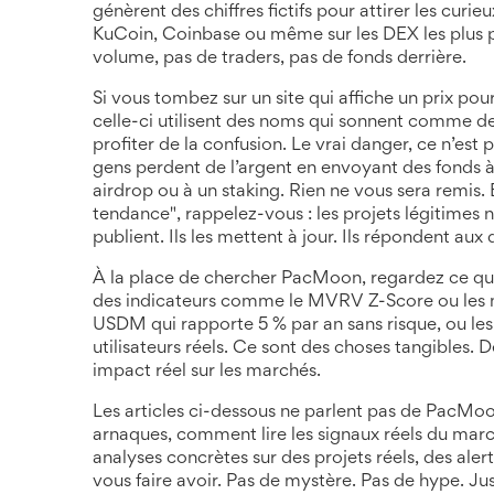
génèrent des chiffres fictifs pour attirer les curie
KuCoin, Coinbase ou même sur les DEX les plus pet
volume, pas de traders, pas de fonds derrière.
Si vous tombez sur un site qui affiche un prix p
celle-ci utilisent des noms qui sonnent comme
profiter de la confusion. Le vrai danger, ce n’est p
gens perdent de l’argent en envoyant des fonds à 
airdrop ou à un staking. Rien ne vous sera remis. 
tendance", rappelez-vous : les projets légitimes n
publient. Ils les mettent à jour. Ils répondent aux 
À la place de chercher PacMoon, regardez ce qui 
des indicateurs comme le MVRV Z-Score ou les 
USDM qui rapporte 5 % par an sans risque
, ou le
utilisateurs réels
. Ce sont des choses tangibles. D
impact réel sur les marchés.
Les articles ci-dessous ne parlent pas de PacMoo
arnaques, comment lire les signaux réels du marc
analyses concrètes sur des projets réels, des aler
vous faire avoir. Pas de mystère. Pas de hype. Jus