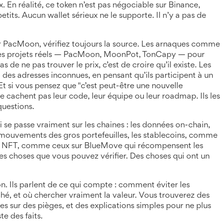
ux. En réalité, ce token n’est pas négociable sur Binance,
its. Aucun wallet sérieux ne le supporte. Il n’y a pas de
our PacMoon, vérifiez toujours la source. Les arnaques comme
 des projets réels — PacMoon, MoonPot, TonCapy — pour
as de ne pas trouver le prix, c’est de croire qu’il existe. Les
des adresses inconnues, en pensant qu’ils participent à un
Et si vous pensez que "c’est peut-être une nouvelle
e cachent pas leur code, leur équipe ou leur roadmap. Ils les
questions.
se passe vraiment sur les chaines : les
données on-chain
,
mouvements des gros portefeuilles
, les
stablecoins
,
comme
s
NFT
,
comme ceux sur BlueMove qui récompensent les
es choses que vous pouvez vérifier. Des choses qui ont un
n. Ils parlent de ce qui compte : comment éviter les
hé, et où chercher vraiment la valeur. Vous trouverez des
tes sur des pièges, et des explications simples pour ne plus
te des faits.