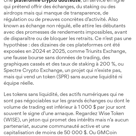
Une
plateforme crypto douteuse
,
un service en ligne
qui prétend offrir des échanges, du staking ou des
airdrops mais qui manque de transparence, de
régulation ou de preuves concrètes d’activité
. Also
known as
échange non régulé
, elle attire les débutants
avec des promesses de rendements impossibles, avant
de disparaître ou de bloquer les retraits.
Ce n’est pas une
hypothèse : des dizaines de ces plateformes ont été
exposées en 2024 et 2025, comme
Triunits Exchange
,
une fausse bourse sans données de trading, des
graphiques cassés et des taux de staking à 200 %
, ou
Spectre Crypto Exchange
,
un projet qui n’existe pas,
mais qui vend un token (SPR) sans aucune liquidité ni
équipe réelle
.
Les
tokens sans liquidité
,
des actifs numériques qui ne
sont pas négociables sur les grands échanges ou dont le
volume de trading est inférieur à 1 000 $ par jour
sont
souvent le signe d’une arnaque. Regardez
Wise Token
(WISE)
,
un jeton qui promet des intérêts mais n’a aucun
partenariat, aucune communauté active et une
capitalisation de moins de 50 000 $
. Ou
GMCoin