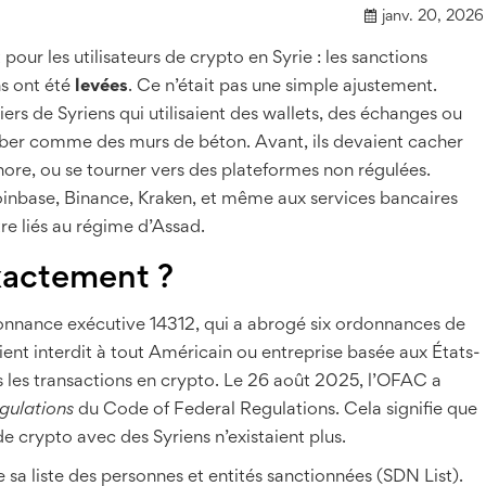
janv. 20, 2026
pour les utilisateurs de crypto en Syrie : les sanctions
ns ont été
levées
. Ce n’était pas une simple ajustement.
liers de Syriens qui utilisaient des wallets, des échanges ou
omber comme des murs de béton. Avant, ils devaient cacher
fshore, ou se tourner vers des plateformes non régulées.
inbase, Binance, Kraken, et même aux services bancaires
re liés au régime d’Assad.
xactement ?
donnance exécutive 14312, qui a abrogé six ordonnances de
nt interdit à tout Américain ou entreprise basée aux États-
is les transactions en crypto. Le 26 août 2025, l’OFAC a
gulations
du Code of Federal Regulations. Cela signifie que
 de crypto avec des Syriens n’existaient plus.
 liste des personnes et entités sanctionnées (SDN List).