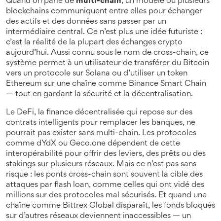
Quand on parle de
multi-chain
,
un modèle où plusieurs
blockchains communiquent entre elles pour échanger
des actifs et des données sans passer par un
intermédiaire central
. Ce n’est plus une idée futuriste :
c’est la réalité de la plupart des échanges crypto
aujourd’hui. Aussi connu sous le nom de
cross-chain
, ce
système permet à un utilisateur de transférer du Bitcoin
vers un protocole sur Solana ou d’utiliser un token
Ethereum sur une chaîne comme Binance Smart Chain
— tout en gardant la sécurité et la décentralisation.
Le
DeFi
,
la finance décentralisée qui repose sur des
contrats intelligents pour remplacer les banques
, ne
pourrait pas exister sans multi-chain. Les protocoles
comme dYdX ou Geco.one dépendent de cette
interopérabilité pour offrir des leviers, des prêts ou des
stakings sur plusieurs réseaux. Mais ce n’est pas sans
risque : les ponts cross-chain sont souvent la cible des
attaques par flash loan, comme celles qui ont vidé des
millions sur des protocoles mal sécurisés. Et quand une
chaîne comme Bittrex Global disparaît, les fonds bloqués
sur d’autres réseaux deviennent inaccessibles — un