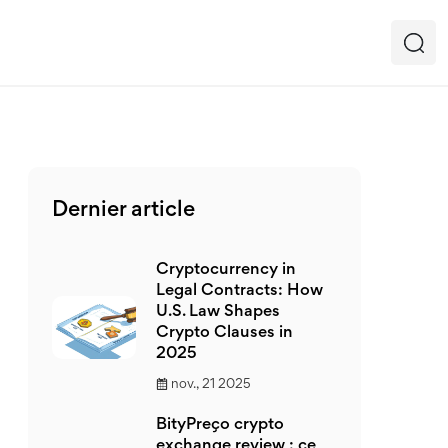
Dernier article
Cryptocurrency in
Legal Contracts: How
U.S. Law Shapes
Crypto Clauses in
2025
nov., 21 2025
BityPreço crypto
exchange review : ce