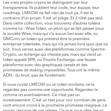
Les vrais projets crypto se distinguent par leur
transparence. Ils publient leur code, leur équipe, leur
roadmap. LMEOW ne fait rien de tout ça. Il est le
contraire d’un projet. Il est un piège. Et il n’est pas seul.
Dans cette collection, vous trouverez d’autres tokens
comme lui :
Wise Token
,
un jeton qui se fait passer pour
la société Wise, mais qui n’a aucun lien avec elle
, ou
GMCoin
,
un token qui prétend être la première
entreprise tokenisée, mais qui n’a jamais livré quoi que ce
soit
. Vous verrez aussi des plateformes comme
Spectre
Crypto
,
un échange qui n’existe pas, mais qui vend un
token appelé SPR
, ou
Triunits Exchange
,
une fausse
plateforme avec des graphiques cassés et des
promesses de staking impossibles
. Tous ont le même
ADN : du bruit, pas de fondement.
Si vous voyez LMEOW ou un token similaire, ne le
regardez pas comme une opportunité. Regardez-le
comme un avertissement. Ce n’est pas un
investissement. C’est un test pour voir combien de gens
vont encore croire à la prochaine promesse magique. La
crypto regorge de ces pièges. Ce que vous allez lire ici,