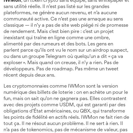
IWMon
,
un token crypto sans équipe, sans whitepaper et
sans utilité réelle
. Il n’est pas listé sur les grandes
plateformes, ne génère aucun revenu, et n’a aucune
communauté active. Ce n’est pas une arnaque au sens
classique — il n’y a pas de site web piégé ni de promesse
de rendement. Mais c’est bien pire : c’est un projet
inexistant
qui traîne en ligne comme une ombre,
alimenté par des rumeurs et des bots.
Les gens en
parlent parce qu’ils ont vu le nom sur un airdrop suspect,
ou dans un groupe Telegram où quelqu’un a dit « ça va
exploser ». Mais quand on creuse, il n’y a rien. Pas de
développeurs. Pas de roadmap. Pas même un tweet
récent depuis deux ans.
Les cryptomonnaies comme
IWMon
sont la version
numérique des billets de loterie : on en achète un pour le
fun, mais on sait qu’on ne gagnera pas. Elles contrastent
avec des projets comme
USDM
, qui est garanti par des
obligations d’État américaines, ou
QBX
, qui transforme
les points de fidélité en actifs réels. IWMon ne fait rien de
tout ça. Il ne résout aucun problème. Il ne sert à rien. Il
n’a pas de tokenomics, pas de mécanisme de valeur, pas